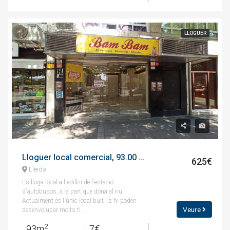
LLOGUER
Lloguer local comercial, 93.00 m², avenida de madrid, 26
625€
Lleida
Es lloga local a l`edifici de l`estació
d`autobusos, a la part que dóna al riu.
Actualment és l`únic local buit i s`hi poden
Veure
desenvolupar molts ti...
2
93m
7€