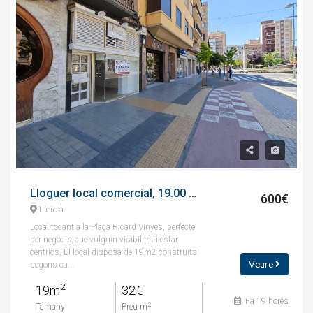
Lloguer local comercial, 19.00 m², avenida prat de la riba, 6
600€
Lleida
Local tocant a la Plaça Ricard Vinyes, perfecte
per negocis que vulguin visibilitat i estar
cèntrics. El local disposa de 19m2 construïts
Veure
segons ca...
2
19m
32€
Fa 19 hores
2
Tamany
Preu m