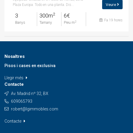
Veure
Plaza Europa. Todo en una planta. Dis...
2
3
300m
6€
Fa 19 hores
2
Banys
Tamany
Preu m
Nosaltres
Pisos i cases en exclusiva
Llegir més
Contacte
Av. Madrid nº 32, BX
609065793
robert@lgimmobles.com
Contacte