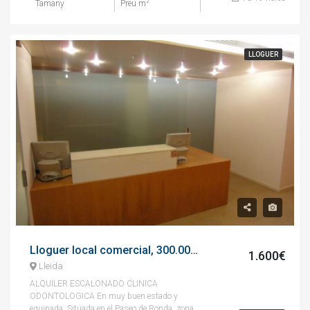
2
Tamany
Preu m
LLOGUER
Lloguer local comercial, 300.00 m², paseo gran passeig de ronda, 171
1.600€
Lleida
ALQUILER ESCALONADO CLINICA
ODONTOLOGICA En muy buen estado y
equipada. Situada en el Paseo de Ronda, zona