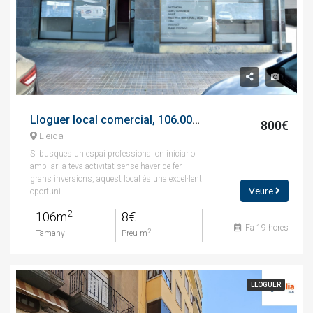
Lloguer local comercial, 106.00 m², seminou, calle de sant paulí de nola, 29
800€
Lleida
Si busques un espai professional on iniciar o
ampliar la teva activitat sense haver de fer
grans inversions, aquest local és una excel·lent
Veure
oportuni...
2
106m
8€
Fa 19 hores
2
Tamany
Preu m
LLOGUER