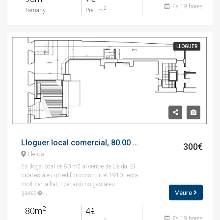
Fa 19 hores
2
Tamany
Preu m
LLOGUER
Lloguer local comercial, 80.00 m², avenida francesc macià
300€
Lleida
Es lloga local de 80 m2 al centre de Lleida. El
local està en un edifici construït el 1910 i està
molt ben aïllat, i per això no gastareu
Veure
gaireb�...
2
80m
4€
Fa 19 hores