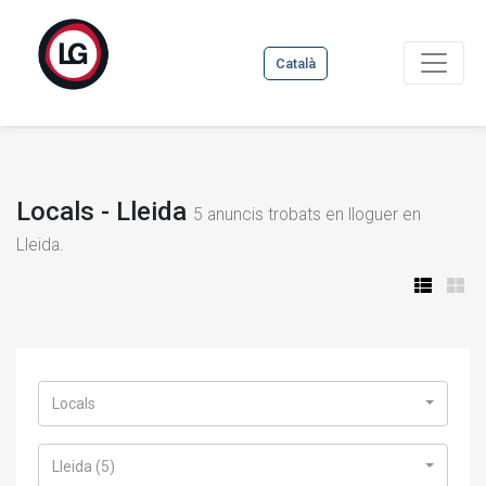
Català
Locals - Lleida
5
anuncis trobats en lloguer en
Lleida.
Locals
Lleida (5)