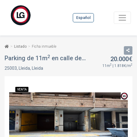
Español
Listado
Ficha inmueble
2
Parking de 11m
en calle de roca labrador, 10, en Lleida, Lleida
20.000€
2
2
11m
| 1.818€/m
25003, Lleida, Lleida
VENTA