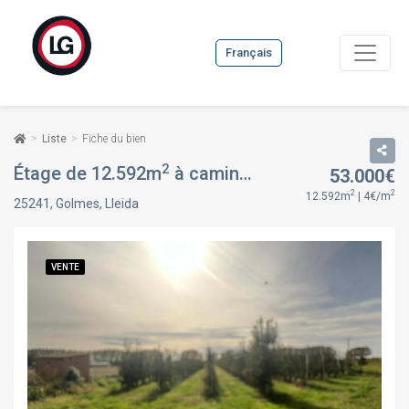
Français
Liste
Fiche du bien
2
Étage de 12.592m
à camino camino, 78, à Golmes, Lleida
53.000€
2
2
12.592m
| 4€/m
25241, Golmes, Lleida
VENTE