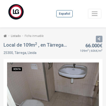
Español
Listado
Ficha inmueble
2
Local de 109m
, en Tàrrega, Lleida
66.000€
VENTA
2
2
109m
| 606€/m
25300, Tàrrega, Lleida
VENTA