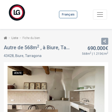
Français
Liste
Fiche du bien
2
Autre de 568m
, à Biure, Tarragona
690.000€
VENTE
2
2
568m
| 1.215€/m
43428, Biure, Tarragona
VENTE