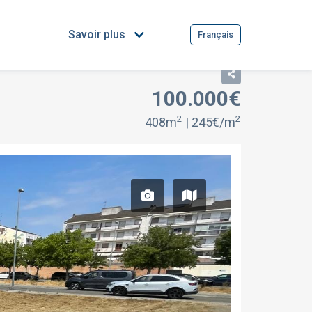
Savoir plus
Français
100.000€
2
2
408m
| 245€/m