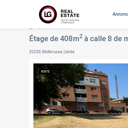
Annonc
Liste
Fiche du bien
2
Étage de 408m
à calle 8 de 
25230, Mollerussa, Lleida
VENTE