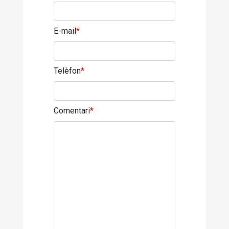
E-mail
*
Telèfon
*
Comentari
*